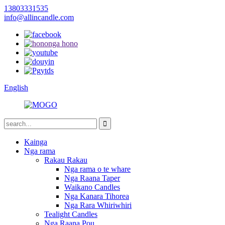
13803331535
info@allincandle.com
English
Kainga
Nga rama
Rakau Rakau
Nga rama o te whare
Nga Raana Taper
Waikano Candles
Nga Kanara Tihorea
Nga Rara Whiriwhiri
Tealight Candles
Nga Raana Pou