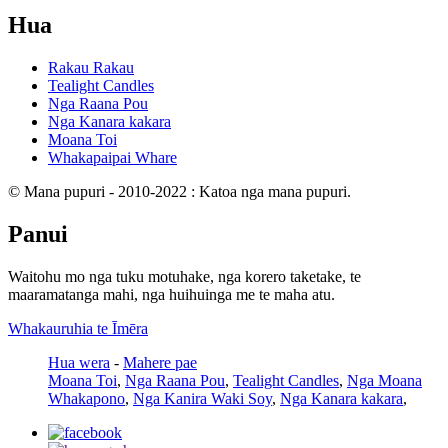
Hua
Rakau Rakau
Tealight Candles
Nga Raana Pou
Nga Kanara kakara
Moana Toi
Whakapaipai Whare
© Mana pupuri - 2010-2022 : Katoa nga mana pupuri.
Panui
Waitohu mo nga tuku motuhake, nga korero taketake, te
maaramatanga mahi, nga huihuinga me te maha atu.
Whakauruhia te Īmēra
Hua wera
-
Mahere pae
Moana Toi
,
Nga Raana Pou
,
Tealight Candles
,
Nga Moana
Whakapono
,
Nga Kanira Waki ​​Soy
,
Nga Kanara kakara
,