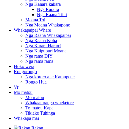
Nga Kanara kakara
Nga Raraira
Nga Raana Tiini
Moana Toi
Nga Moana Whakapono
Whakapaipai Whare
Nga Raana Whakapaipai
Nga Raana Koha
Nga Karara Hararei
Nga Kaipupuri Moana
Nga rama DIY
Nga rama rama
Hoko wera
Rongorongo
Nga korero a te Kamupene
Rongo Hua
Vr
Mo matou
Mo matou
Whakaaturanga wheketere
To matou Kapa
Tikiake Tuhinga
Whakapā mai