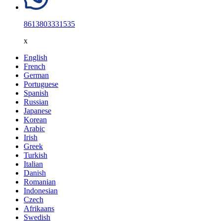
8613803331535
x
English
French
German
Portuguese
Spanish
Russian
Japanese
Korean
Arabic
Irish
Greek
Turkish
Italian
Danish
Romanian
Indonesian
Czech
Afrikaans
Swedish