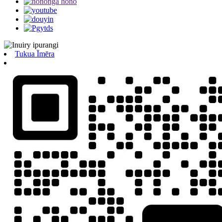
Tukua Īmēra