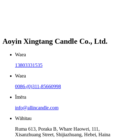
Aoyin Xingtang Candle Co., Ltd.
Waea
13803331535
Waea
0086-(0)311-85660998
Īmēra
info@allincandle.com
Wāhitau
Ruma 613, Poraka B, Whare Haowei, 111,
Xisanzhuang Street, Shijiazhuang, Hebei, Haina