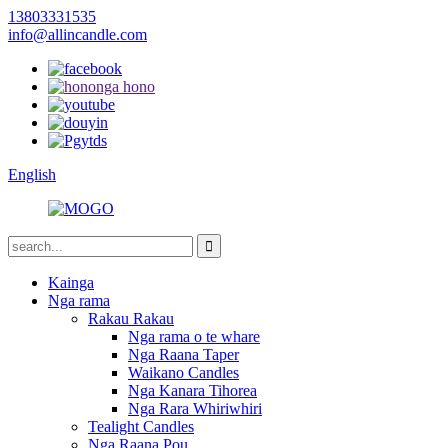
13803331535
info@allincandle.com
English
Kainga
Nga rama
Rakau Rakau
Nga rama o te whare
Nga Raana Taper
Waikano Candles
Nga Kanara Tihorea
Nga Rara Whiriwhiri
Tealight Candles
Nga Raana Pou