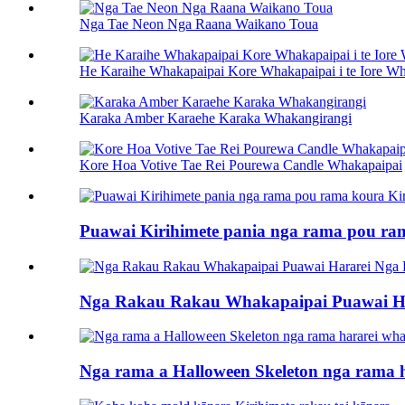
Nga Tae Neon Nga Raana Waikano Toua
He Karaihe Whakapaipai Kore Whakapaipai i te Iore Wh
Karaka Amber Karaehe Karaka Whakangirangi
Kore Hoa Votive Tae Rei Pourewa Candle Whakapaipai
Puawai Kirihimete pania nga rama pou ra
Nga Rakau Rakau Whakapaipai Puawai Har
Nga rama a Halloween Skeleton nga rama 