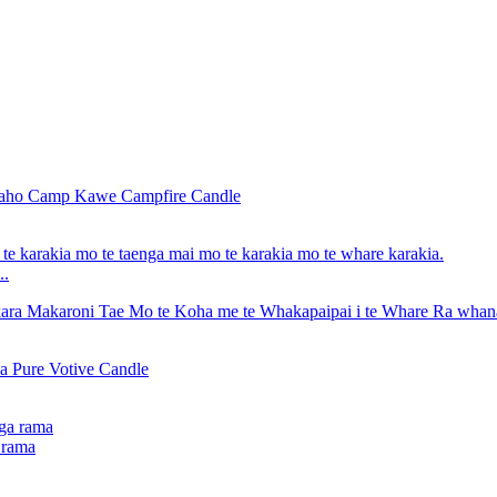
..
 rama