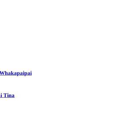
s Whakapaipai
i Tina