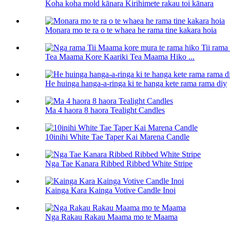
Koha koha mold kānara Kirihimete rakau toi kānara
Monara mo te ra o te whaea he rama tine kakara hoia
Tea Maama Kore Kaariki Tea Maama Hiko ...
He huinga hanga-a-ringa ki te hanga kete rama rama diy
Ma 4 haora 8 haora Tealight Candles
10inihi White Tae Taper Kai Marena Candle
Nga Tae Kanara Ribbed Ribbed White Stripe
Kainga Kara Kainga Votive Candle Inoi
Nga Rakau Rakau Maama mo te Maama