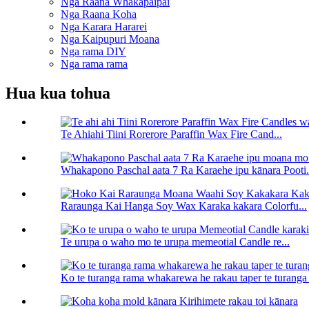
Nga Raana Whakapaipai
Nga Raana Koha
Nga Karara Hararei
Nga Kaipupuri Moana
Nga rama DIY
Nga rama rama
Hua kua tohua
Te Ahiahi Tiini Rorerore Paraffin Wax Fire Cand...
Whakapono Paschal aata 7 Ra Karaehe ipu kānara Pooti.
Raraunga Kai Hanga Soy Wax Karaka kakara Colorfu...
Te urupa o waho mo te urupa memeotial Candle re...
Ko te turanga rama whakarewa he rakau taper te turanga