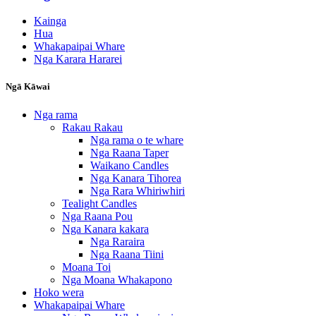
Kainga
Hua
Whakapaipai Whare
Nga Karara Hararei
Ngā Kāwai
Nga rama
Rakau Rakau
Nga rama o te whare
Nga Raana Taper
Waikano Candles
Nga Kanara Tihorea
Nga Rara Whiriwhiri
Tealight Candles
Nga Raana Pou
Nga Kanara kakara
Nga Raraira
Nga Raana Tiini
Moana Toi
Nga Moana Whakapono
Hoko wera
Whakapaipai Whare