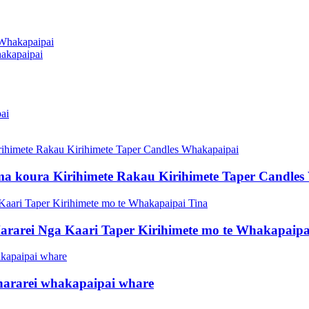
akapaipai
ma koura Kirihimete Rakau Kirihimete Taper Candle
arei Nga Kaari Taper Kirihimete mo te Whakapaipa
hararei whakapaipai whare