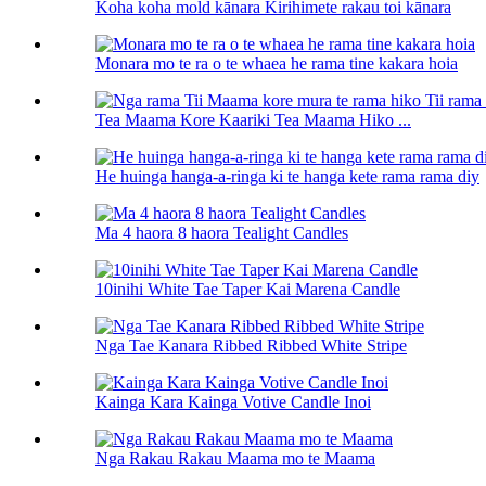
Koha koha mold kānara Kirihimete rakau toi kānara
Monara mo te ra o te whaea he rama tine kakara hoia
Tea Maama Kore Kaariki Tea Maama Hiko ...
He huinga hanga-a-ringa ki te hanga kete rama rama diy
Ma 4 haora 8 haora Tealight Candles
10inihi White Tae Taper Kai Marena Candle
Nga Tae Kanara Ribbed Ribbed White Stripe
Kainga Kara Kainga Votive Candle Inoi
Nga Rakau Rakau Maama mo te Maama