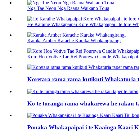
Nga Tae Neon Nga Raana Waikano Toua
He Karaihe Whakapaipai Kore Whakapaipai i te Iore Wh
Karaka Amber Karaehe Karaka Whakangirangi
Kore Hoa Votive Tae Rei Pourewa Candle Whakapaipai
Koretara rama rama kutikuti Whakaturia 
Ko te turanga rama whakarewa he rakau ta
Pouaka Whakapaipai i te Kaainga Kaari K