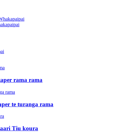
akapaipai
taper rama rama
per te turanga rama
aari Tiu koura