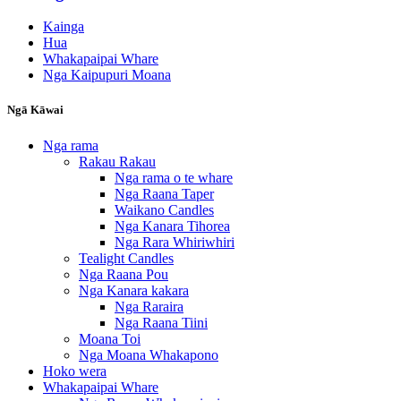
Kainga
Hua
Whakapaipai Whare
Nga Kaipupuri Moana
Ngā Kāwai
Nga rama
Rakau Rakau
Nga rama o te whare
Nga Raana Taper
Waikano Candles
Nga Kanara Tihorea
Nga Rara Whiriwhiri
Tealight Candles
Nga Raana Pou
Nga Kanara kakara
Nga Raraira
Nga Raana Tiini
Moana Toi
Nga Moana Whakapono
Hoko wera
Whakapaipai Whare