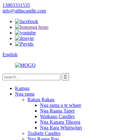
13803331535
info@allincandle.com
English
Kainga
Nga rama
Rakau Rakau
Nga rama o te whare
Nga Raana Taper
Waikano Candles
Nga Kanara Tihorea
Nga Rara Whiriwhiri
Tealight Candles
Nga Raana Pou