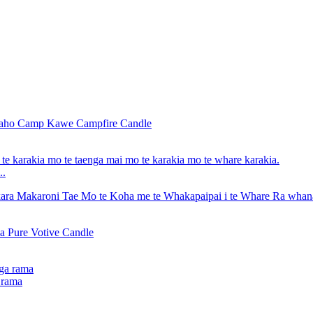
..
 rama