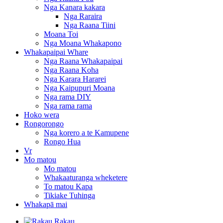
Nga Kanara kakara
Nga Raraira
Nga Raana Tiini
Moana Toi
Nga Moana Whakapono
Whakapaipai Whare
Nga Raana Whakapaipai
Nga Raana Koha
Nga Karara Hararei
Nga Kaipupuri Moana
Nga rama DIY
Nga rama rama
Hoko wera
Rongorongo
Nga korero a te Kamupene
Rongo Hua
Vr
Mo matou
Mo matou
Whakaaturanga wheketere
To matou Kapa
Tikiake Tuhinga
Whakapā mai