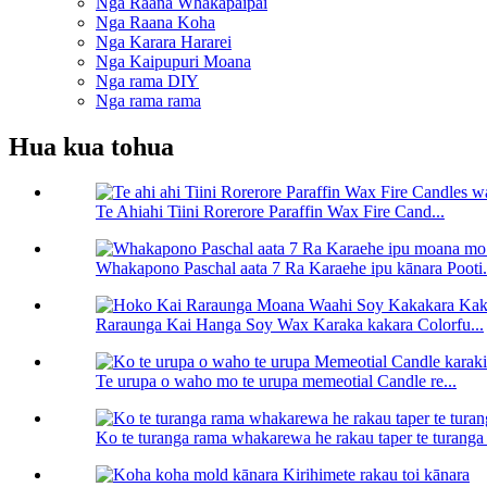
Nga Raana Whakapaipai
Nga Raana Koha
Nga Karara Hararei
Nga Kaipupuri Moana
Nga rama DIY
Nga rama rama
Hua kua tohua
Te Ahiahi Tiini Rorerore Paraffin Wax Fire Cand...
Whakapono Paschal aata 7 Ra Karaehe ipu kānara Pooti.
Raraunga Kai Hanga Soy Wax Karaka kakara Colorfu...
Te urupa o waho mo te urupa memeotial Candle re...
Ko te turanga rama whakarewa he rakau taper te turanga