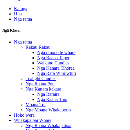
Kainga
Hua
Nga rama
Ngā Kāwai
Nga rama
Rakau Rakau
Nga rama o te whare
Nga Raana Taper
Waikano Candles
Nga Kanara Tihorea
Nga Rara Whiriwhiri
Tealight Candles
Nga Raana Pou
Nga Kanara kakara
Nga Raraira
Nga Raana Tiini
Moana Toi
Nga Moana Whakapono
Hoko wera
Whakapaipai Whare
Nga Raana Whakapaipai