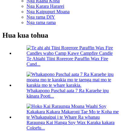
Nga Raana Koha
Nga Karara Hararei
Nga Kaipupuri Moana
Nga rama DIY
Nga rama rama
Hua kua tohua
Te Ahiahi Tiini Rorerore Paraffin Wax Fire
Cand...
Whakapono Paschal aata 7 Ra Karaehe ipu
kānara Pooti...
Raraunga Kai Hanga Soy Wax Karaka kakara
Colorfu...