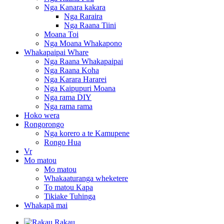
Nga Kanara kakara
Nga Raraira
Nga Raana Tiini
Moana Toi
Nga Moana Whakapono
Whakapaipai Whare
Nga Raana Whakapaipai
Nga Raana Koha
Nga Karara Hararei
Nga Kaipupuri Moana
Nga rama DIY
Nga rama rama
Hoko wera
Rongorongo
Nga korero a te Kamupene
Rongo Hua
Vr
Mo matou
Mo matou
Whakaaturanga wheketere
To matou Kapa
Tikiake Tuhinga
Whakapā mai