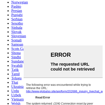
Norwegian
Pashto
Persian
Punjabi
Serbian
Sesotho
Sinhala
Slovak
Slovenian
Somali
Samoan
Scots Gaelic
Shona
Sindhi
Sundanese
Swahili
Tajik
Tamil
Telugu
Thai
Ukrainian
Urdu
Uzbek
Vietnamese
Welsh