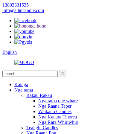
13803331535
info@allincandle.com
English
Kainga
Nga rama
Rakau Rakau
Nga rama o te whare
Nga Raana Taper
Waikano Candles
Nga Kanara Tihorea
Nga Rara Whiriwhiri
Tealight Candles
Nga Raana Pou