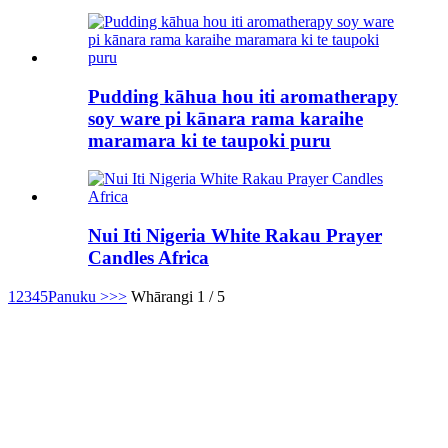
Pudding kāhua hou iti aromatherapy
soy ware pi kānara rama karaihe
maramara ki te taupoki puru
Nui Iti Nigeria White Rakau Prayer
Candles Africa
1
2
3
4
5
Panuku >
>>
Whārangi 1 / 5