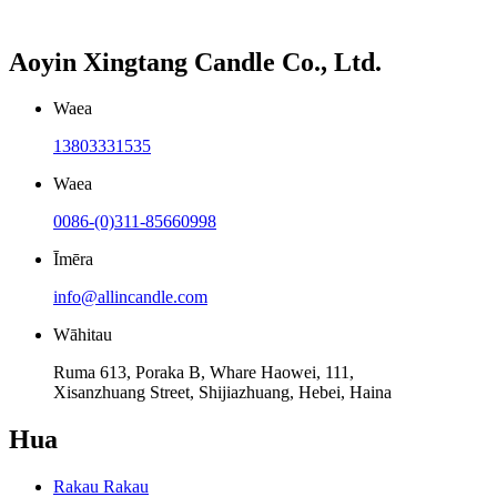
Aoyin Xingtang Candle Co., Ltd.
Waea
13803331535
Waea
0086-(0)311-85660998
Īmēra
info@allincandle.com
Wāhitau
Ruma 613, Poraka B, Whare Haowei, 111,
Xisanzhuang Street, Shijiazhuang, Hebei, Haina
Hua
Rakau Rakau