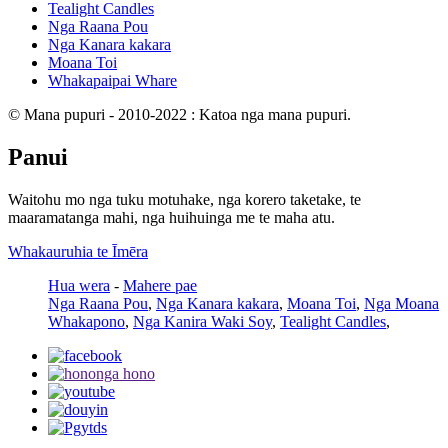
Tealight Candles
Nga Raana Pou
Nga Kanara kakara
Moana Toi
Whakapaipai Whare
© Mana pupuri - 2010-2022 : Katoa nga mana pupuri.
Panui
Waitohu mo nga tuku motuhake, nga korero taketake, te
maaramatanga mahi, nga huihuinga me te maha atu.
Whakauruhia te Īmēra
Hua wera
-
Mahere pae
Nga Raana Pou
,
Nga Kanara kakara
,
Moana Toi
,
Nga Moana
Whakapono
,
Nga Kanira Waki ​​Soy
,
Tealight Candles
,