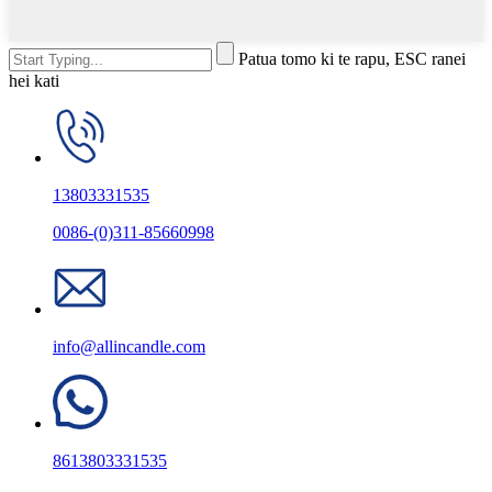
Patua tomo ki te rapu, ESC ranei
hei kati
13803331535
0086-(0)311-85660998
info@allincandle.com
8613803331535