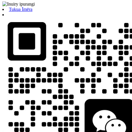
Tukua Īmēra