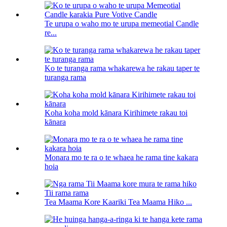
Te urupa o waho mo te urupa memeotial Candle
re...
Ko te turanga rama whakarewa he rakau taper te
turanga rama
Koha koha mold kānara Kirihimete rakau toi
kānara
Monara mo te ra o te whaea he rama tine kakara
hoia
Tea Maama Kore Kaariki Tea Maama Hiko ...