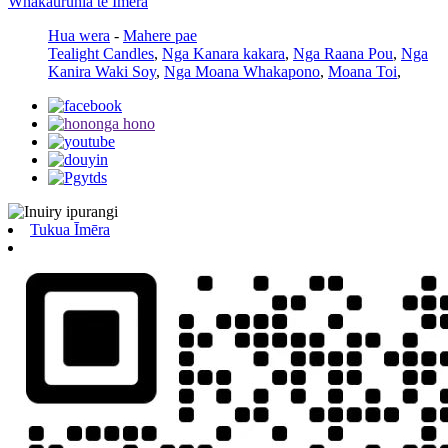
Whakauruhia te Īmēra
Hua wera
-
Mahere pae
Tealight Candles
,
Nga Kanara kakara
,
Nga Raana Pou
,
Nga
Kanira Waki ​​Soy
,
Nga Moana Whakapono
,
Moana Toi
,
Tukua Īmēra