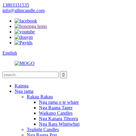
13803331535
info@allincandle.com
English
Kainga
Nga rama
Rakau Rakau
Nga rama o te whare
Nga Raana Taper
Waikano Candles
Nga Kanara Tihorea
Nga Rara Whiriwhiri
Tealight Candles
Nga Raana Pou