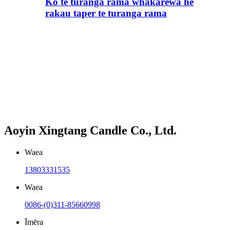
Ko te turanga rama whakarewa he
rakau taper te turanga rama
Aoyin Xingtang Candle Co., Ltd.
Waea
13803331535
Waea
0086-(0)311-85660998
Īmēra