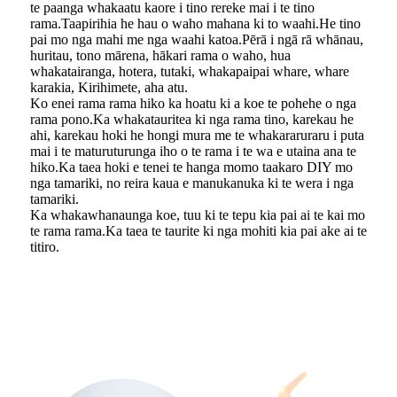
te paanga whakaatu kaore i tino rereke mai i te tino
rama.Taapirihia he hau o waho mahana ki to waahi.He tino
pai mo nga mahi me nga waahi katoa.Pērā i ngā rā whānau,
huritau, tono mārena, hākari rama o waho, hua
whakatairanga, hotera, tutaki, whakapaipai whare, whare
karakia, Kirihimete, aha atu.
Ko enei rama rama hiko ka hoatu ki a koe te pohehe o nga
rama pono.Ka whakatauritea ki nga rama tino, karekau he
ahi, karekau hoki he hongi mura me te whakararuraru i puta
mai i te maturuturunga iho o te rama i te wa e utaina ana te
hiko.Ka taea hoki e tenei te hanga momo taakaro DIY mo
nga tamariki, no reira kaua e manukanuka ki te wera i nga
tamariki.
Ka whakawhanaunga koe, tuu ki te tepu kia pai ai te kai mo
te rama rama.Ka taea te taurite ki nga mohiti kia pai ake ai te
titiro.