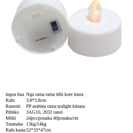
ingoa hua
Nga rama rama tiihi kore mura
Rahi
3.8*3.8cm
Rauemi
PP arahina rama tealight kānara
Pūhiko
3AG10, 2032 ranei
Mōkī
24pcs/pouaka 40pouaka/ctn
Taumaha
13kg/14kg
Rahi kaata
52*35*47cm