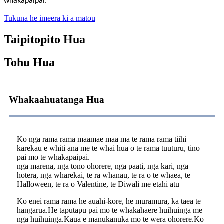
whakapaipai.
Tukuna he imeera ki a matou
Taipitopito Hua
Tohu Hua
Whakaahuatanga Hua
Ko nga rama rama maamae maa ma te rama rama tiihi
karekau e whiti ana me te whai hua o te rama tuuturu, tino
pai mo te whakapaipai.
nga marena, nga tono ohorere, nga paati, nga kari, nga
hotera, nga wharekai, te ra whanau, te ra o te whaea, te
Halloween, te ra o Valentine, te Diwali me etahi atu
Ko enei rama rama he auahi-kore, he muramura, ka taea te
hangarua.He taputapu pai mo te whakahaere huihuinga me
nga huihuinga.Kaua e manukanuka mo te wera ohorere.Ko