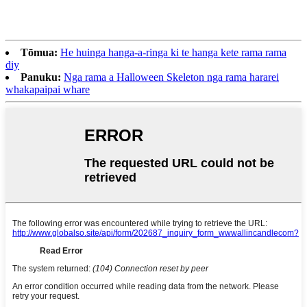
Tōmua:
He huinga hanga-a-ringa ki te hanga kete rama rama
diy
Panuku:
Nga rama a Halloween Skeleton nga rama hararei
whakapaipai whare