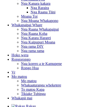
Nga Kanara kakara
Nga Raraira
Nga Raana Tiini
Moana Toi
Nga Moana Whakapono
Whakapaipai Whare
Nga Raana Whakapaipai
Nga Raana Koha
Nga Karara Hararei
Nga Kaipupuri Moana
Nga rama DIY
Nga rama rama
Hoko wera
Rongorongo
Nga korero a te Kamupene
Rongo Hua
Vr
Mo matou
Mo matou
Whakaaturanga wheketere
To matou Kapa
Tikiake Tuhinga
Whakapā mai