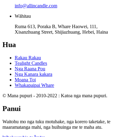
info@allincandle.com
Wāhitau
Ruma 613, Poraka B, Whare Haowei, 111,
Xisanzhuang Street, Shijiazhuang, Hebei, Haina
Hua
Rakau Rakau
Tealight Candles
Nga Raana Pou
Nga Kanara kakara
Moana Toi
Whakapaipai Whare
© Mana pupuri - 2010-2022 : Katoa nga mana pupuri.
Panui
Waitohu mo nga tuku motuhake, nga korero taketake, te
maaramatanga mahi, nga huihuinga me te maha atu.