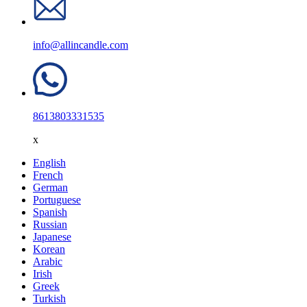
info@allincandle.com
8613803331535
x
English
French
German
Portuguese
Spanish
Russian
Japanese
Korean
Arabic
Irish
Greek
Turkish